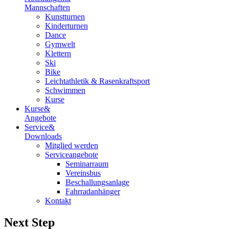
Mannschaften
Kunstturnen
Kinderturnen
Dance
Gymwelt
Klettern
Ski
Bike
Leichtathletik & Rasenkraftsport
Schwimmen
Kurse
Kurse
&
Angebote
Service
&
Downloads
Mitglied werden
Serviceangebote
Seminarraum
Vereinsbus
Beschallungsanlage
Fahrradanhänger
Kontakt
Next Step